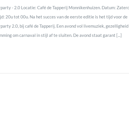
rgeven
party - 2.0 Locatie: Café de Tapperij Monnikenhuizen. Datum: Zater
d: 20u tot 00u. Na het succes van de eerste editie is het tijd voor de
arty 2.0, bij café de Tapperij. Een avond vol livemuziek, gezelligheid
igatie
ming om carnaval in stijl af te sluiten. De avond staat garant [...]