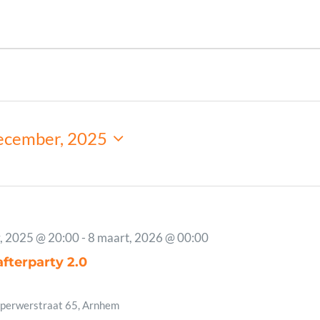
ementen
nement
ecember, 2025
ken
ecteer
um.
, 2025 @ 20:00
-
8 maart, 2026 @ 00:00
ber,
fterparty 2.0
perwerstraat 65, Arnhem