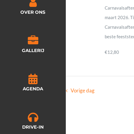
wee
2025
Carnavalsafter
OVER ONS
maart 2026. Tij
Carnavalsafterp
nav
beste feeststem
GALLERIJ
€12,80
AGENDA
Vorige dag
DRIVE-IN