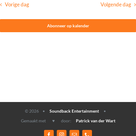
Vorige dag
Volgende dag
CONTACT
Abonneer op kalender
© 2026 •
Soundback Entertainment
•
Gemaakt met ♥ door:
Patrick van der Wart