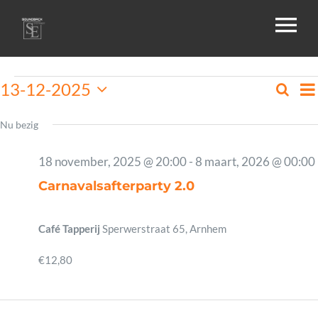
Skip
To
to
content
Na
HOME
Evenementen
13-12-2025
Zoeke
Ev
Da
Selecteer
in
Zo
een
Nu bezig
OVER ONS
datum.
13
en
18 november, 2025 @ 20:00
-
8 maart, 2026 @ 00:00
december,
we
Carnavalsafterparty 2.0
GALLERIJ
2025
na
Café Tapperij
Sperwerstraat 65, Arnhem
AGENDA
€12,80
DRIVE-IN