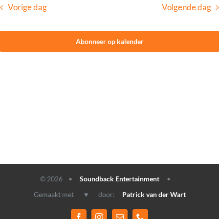
Vorige dag
Volgende dag
CONTACT
Abonneer op kalender
© 2026 •
Soundback Entertainment
•
Gemaakt met ♥ door:
Patrick van der Wart