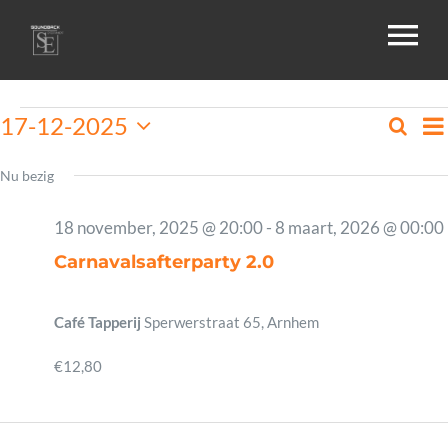
Skip
To
to
content
Na
HOME
Evenementen
17-12-2025
Zoeke
Ev
Da
Selecteer
in
Zo
een
Nu bezig
OVER ONS
datum.
17
en
18 november, 2025 @ 20:00
-
8 maart, 2026 @ 00:00
december,
we
Carnavalsafterparty 2.0
GALLERIJ
2025
na
Café Tapperij
Sperwerstraat 65, Arnhem
AGENDA
€12,80
DRIVE-IN