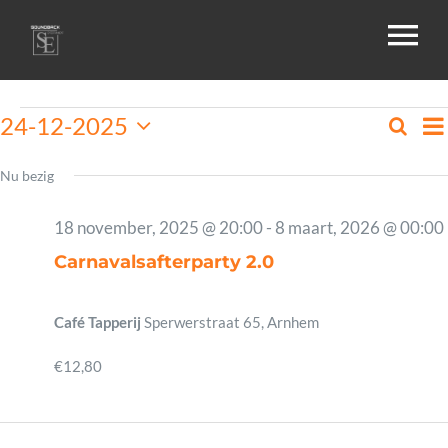
Skip
To
to
content
Na
HOME
Evenementen
24-12-2025
Zoeke
Ev
Da
Selecteer
in
Zo
een
Nu bezig
OVER ONS
datum.
24
en
18 november, 2025 @ 20:00
-
8 maart, 2026 @ 00:00
december,
we
Carnavalsafterparty 2.0
GALLERIJ
2025
na
Café Tapperij
Sperwerstraat 65, Arnhem
AGENDA
€12,80
DRIVE-IN