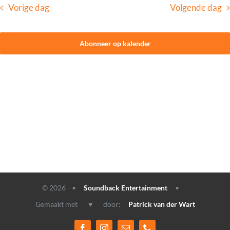
Vorige dag
Volgende dag
CONTACT
Abonneer op kalender
© 2026 •
Soundback Entertainment
•
Gemaakt met ♥ door:
Patrick van der Wart