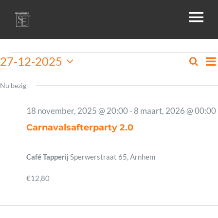
Skip
To
to
content
Na
HOME
Evenementen
27-12-2025
Zoeke
Ev
Da
Selecteer
in
Zo
een
Nu bezig
OVER ONS
datum.
27
en
18 november, 2025 @ 20:00
-
8 maart, 2026 @ 00:00
december,
we
Carnavalsafterparty 2.0
GALLERIJ
2025
na
Café Tapperij
Sperwerstraat 65, Arnhem
AGENDA
€12,80
DRIVE-IN