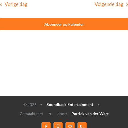
Vorige dag
Volgende dag
CONTACT
Abonneer op kalender
© 2026 •
Soundback Entertainment
•
Gemaakt met ♥ door:
Patrick van der Wart